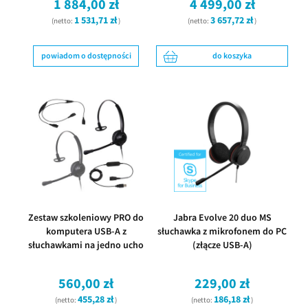
1 884,00 zł
4 499,00 zł
1 531,71 zł
3 657,72 zł
(netto:
)
(netto:
)
powiadom o dostępności
do koszyka
Zestaw szkoleniowy PRO do
Jabra Evolve 20 duo MS
komputera USB-A z
słuchawka z mikrofonem do PC
słuchawkami na jedno ucho
(złącze USB-A)
560,00 zł
229,00 zł
455,28 zł
186,18 zł
(netto:
)
(netto:
)