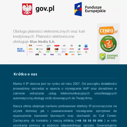
Obsługa płatności elektronicznych oraz kart
kredytowych. Płatności elektroniczne
Blue Media S.A.
obsługuje
Krótko o nas
Marka 4 IP obecna jest na rynku od roku 2007. Od początku działalności
prowadzimy sprzedaż w oparciu o rozwiązania VoIP oraz doradztwo w
zakresie wdrażania usług telekomunikacyjnych umożliwiających
automatyczną obsługę osób dzwoniących do Twojej firmy.
Nasza oferta obejmuje zarówno podstawowe telefony IP przeznaczone na
użytek domowy jak i zaawansowane rozwiązania sprzętowe do
wyposażenia stanowisk biurowych oraz słuchawki do Call Center.
+48 58 58 58 008
Zachęcamy do kontaktu z naszą infolinią (
) w celu
uzyskania pomocy w wyborze odpowiedniego sprzętu. Gwarantujemy