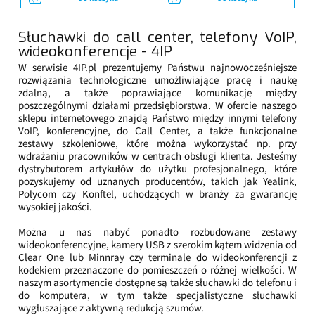
Słuchawki do call center, telefony VoIP,
wideokonferencje - 4IP
W serwisie 4IP.pl prezentujemy Państwu najnowocześniejsze
rozwiązania technologiczne umożliwiające pracę i naukę
zdalną, a także poprawiające komunikację między
poszczególnymi działami przedsiębiorstwa. W ofercie naszego
sklepu internetowego znajdą Państwo między innymi telefony
VoIP, konferencyjne, do Call Center, a także funkcjonalne
zestawy szkoleniowe, które można wykorzystać np. przy
wdrażaniu pracowników w centrach obsługi klienta. Jesteśmy
dystrybutorem artykułów do użytku profesjonalnego, które
pozyskujemy od uznanych producentów, takich jak Yealink,
Polycom czy Konftel, uchodzących w branży za gwarancję
wysokiej jakości.
Można u nas nabyć ponadto rozbudowane zestawy
wideokonferencyjne, kamery USB z szerokim kątem widzenia od
Clear One lub Minnray czy terminale do wideokonferencji z
kodekiem przeznaczone do pomieszczeń o różnej wielkości. W
naszym asortymencie dostępne są także słuchawki do telefonu i
do komputera, w tym także specjalistyczne słuchawki
wygłuszające z aktywną redukcją szumów.