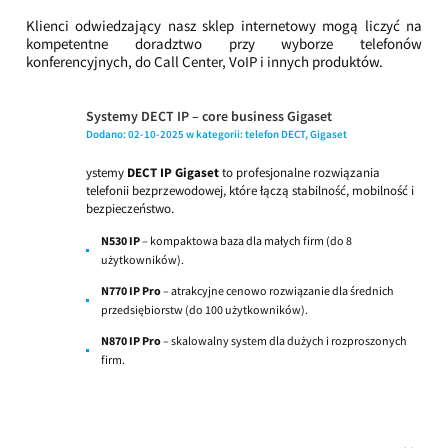
Klienci odwiedzający nasz sklep internetowy mogą liczyć na
kompetentne doradztwo przy wyborze telefonów
konferencyjnych, do Call Center, VoIP i innych produktów.
Systemy DECT IP – core business Gigaset
Dodano:
02-10-2025
w kategorii:
telefon DECT
,
Gigaset
ystemy
DECT IP Gigaset
to profesjonalne rozwiązania
telefonii bezprzewodowej, które łączą stabilność, mobilność i
bezpieczeństwo.
N530 IP
– kompaktowa baza dla małych firm (do 8
użytkowników).
N770 IP Pro
– atrakcyjne cenowo rozwiązanie dla średnich
przedsiębiorstw (do 100 użytkowników).
N870 IP Pro
– skalowalny system dla dużych i rozproszonych
firm.