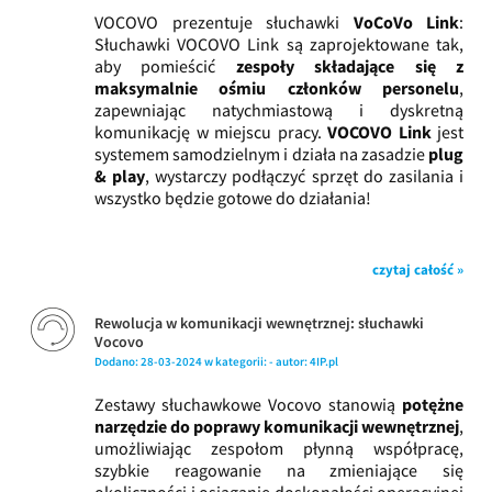
VOCOVO prezentuje słuchawki
VoCoVo Link
:
Słuchawki VOCOVO Link są zaprojektowane tak,
aby pomieścić
zespoły składające się z
maksymalnie ośmiu członków personelu
,
zapewniając natychmiastową i dyskretną
komunikację w miejscu pracy.
VOCOVO Link
jest
systemem samodzielnym i działa na zasadzie
plug
& play
, wystarczy podłączyć sprzęt do zasilania i
wszystko będzie gotowe do działania!
czytaj całość »
Rewolucja w komunikacji wewnętrznej: słuchawki
Vocovo
Dodano:
28-03-2024
w kategorii:
-
autor:
4IP.pl
Zestawy słuchawkowe Vocovo stanowią
potężne
narzędzie do poprawy komunikacji wewnętrznej
,
umożliwiając zespołom płynną współpracę,
szybkie reagowanie na zmieniające się
okoliczności i osiąganie doskonałości operacyjnej